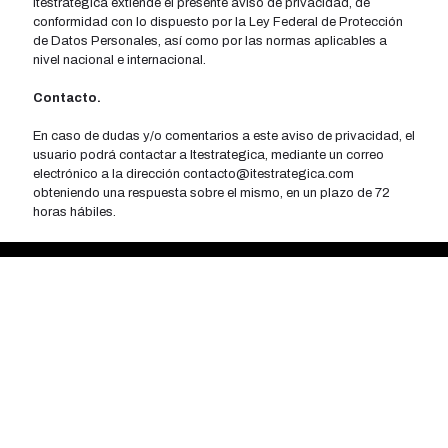
Itestrategica extiende el presente aviso de privacidad, de
conformidad con lo dispuesto por la Ley Federal de Protección
de Datos Personales, así­ como por las normas aplicables a
nivel nacional e internacional.
Contacto.
En caso de dudas y/o comentarios a este aviso de privacidad, el
usuario podrá contactar a Itestrategica, mediante un correo
electrónico a la dirección contacto@itestrategica.com
obteniendo una respuesta sobre el mismo, en un plazo de 72
horas hábiles.
Contáctanos
Ubicaciones
(81) 1477 1999
Monterrey.
soluciones@itestrategica.com
Querétaro.
CDMX.