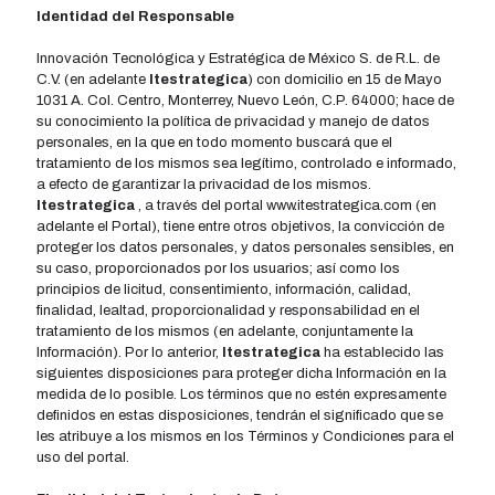
Identidad del Responsable
Innovación Tecnológica y Estratégica de México S. de R.L. de
C.V. (en adelante
Itestrategica
) con domicilio en 15 de Mayo
1031 A. Col. Centro, Monterrey, Nuevo León, C.P. 64000; hace de
su conocimiento la polí­tica de privacidad y manejo de datos
personales, en la que en todo momento buscará que el
tratamiento de los mismos sea legí­timo, controlado e informado,
a efecto de garantizar la privacidad de los mismos.
Itestrategica
, a través del portal www.itestrategica.com (en
adelante el Portal), tiene entre otros objetivos, la convicción de
proteger los datos personales, y datos personales sensibles, en
su caso, proporcionados por los usuarios; así­ como los
principios de licitud, consentimiento, información, calidad,
finalidad, lealtad, proporcionalidad y responsabilidad en el
tratamiento de los mismos (en adelante, conjuntamente la
Información). Por lo anterior,
Itestrategica
ha establecido las
siguientes disposiciones para proteger dicha Información en la
medida de lo posible. Los términos que no estén expresamente
definidos en estas disposiciones, tendrán el significado que se
les atribuye a los mismos en los Términos y Condiciones para el
uso del portal.